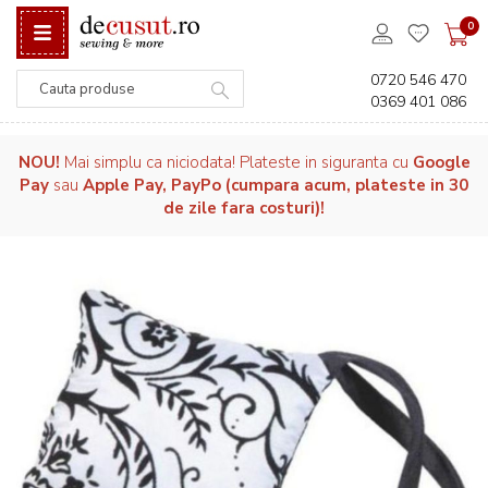
0
0720 546 470
0369 401 086
Căutare
NOU!
Mai simplu ca niciodata! Plateste in siguranta cu
Google
Pay
sau
Apple Pay, PayPo (cumpara acum, plateste in 30
de zile fara costuri)!