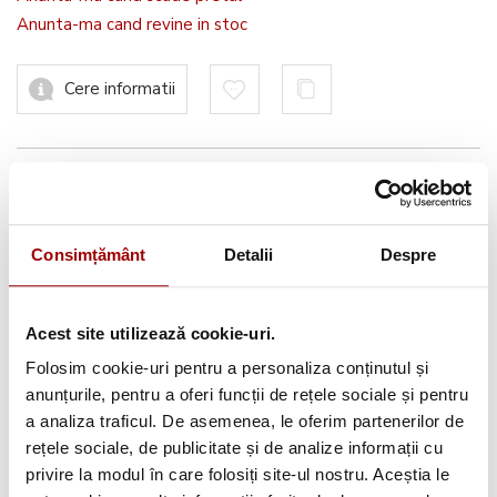
Anunta-ma cand revine in stoc
Cere informatii
Informatii conformitate produs
Consimțământ
Detalii
Despre
Avantajele tale:
Acest site utilizează cookie-uri.
Consultanta
profesionala
Folosim cookie-uri pentru a personaliza conținutul și
anunțurile, pentru a oferi funcții de rețele sociale și pentru
Deschidere colet
la livrare
a analiza traficul. De asemenea, le oferim partenerilor de
Pana la
12 rate
fara dobanda
rețele sociale, de publicitate și de analize informații cu
privire la modul în care folosiți site-ul nostru. Aceștia le
Retur in 14 zile