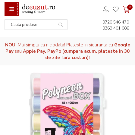
0
0720 546 470
0369 401 086
Căutare
NOU!
Mai simplu ca niciodata! Plateste in siguranta cu
Google
Pay
sau
Apple Pay, PayPo (cumpara acum, plateste in 30
de zile fara costuri)!