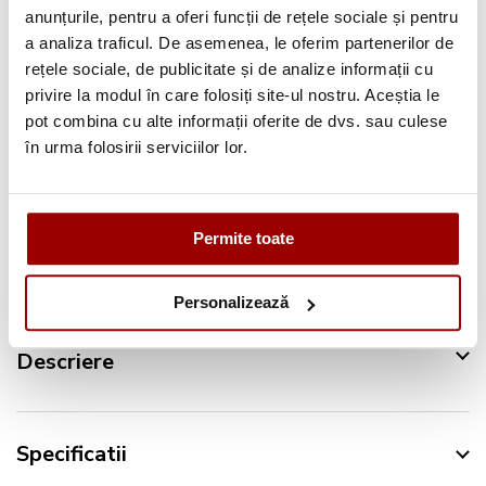
Consultanta
profesionala
anunțurile, pentru a oferi funcții de rețele sociale și pentru
a analiza traficul. De asemenea, le oferim partenerilor de
Deschidere colet
la livrare
rețele sociale, de publicitate și de analize informații cu
privire la modul în care folosiți site-ul nostru. Aceștia le
Pana la
12 rate
fara dobanda
pot combina cu alte informații oferite de dvs. sau culese
Retur in 14 zile
în urma folosirii serviciilor lor.
Urmareste-ne pe:
Permite toate
Personalizează
Descriere
Specificatii