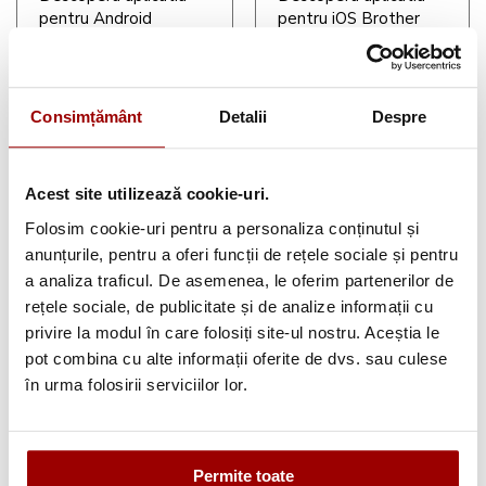
pentru Android
pentru iOS Brother
Brother Artspira
Artspira
Consimțământ
Detalii
Despre
Acest site utilizează cookie-uri.
Brother
Brother Solution
Folosim cookie-uri pentru a personaliza conținutul și
Authorised Dealer
Center Suport tehnic
anunțurile, pentru a oferi funcții de rețele sociale și pentru
2026
a analiza traficul. De asemenea, le oferim partenerilor de
rețele sociale, de publicitate și de analize informații cu
privire la modul în care folosiți site-ul nostru. Aceștia le
pot combina cu alte informații oferite de dvs. sau culese
în urma folosirii serviciilor lor.
Canvas
Workspace
Permite toate