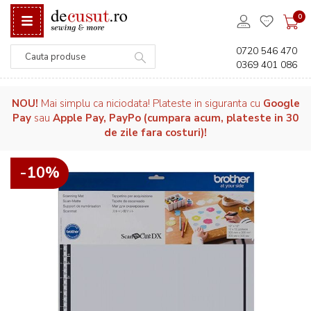
0
0720 546 470
0369 401 086
Căutare
NOU!
Mai simplu ca niciodata! Plateste in siguranta cu
Google
Pay
sau
Apple Pay, PayPo (cumpara acum, plateste in 30
de zile fara costuri)!
-10%