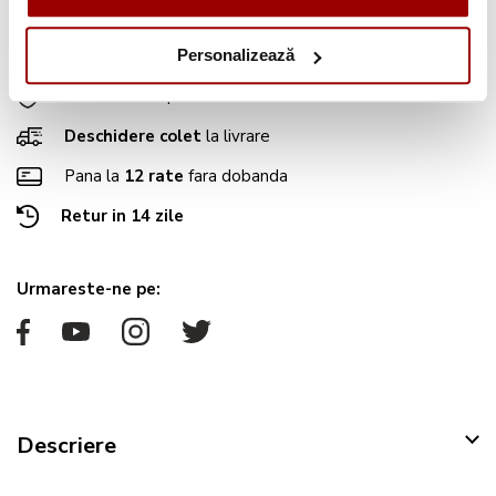
Avantajele tale:
Personalizează
Consultanta
profesionala
Deschidere colet
la livrare
Pana la
12 rate
fara dobanda
Retur in 14 zile
Urmareste-ne pe:
Descriere