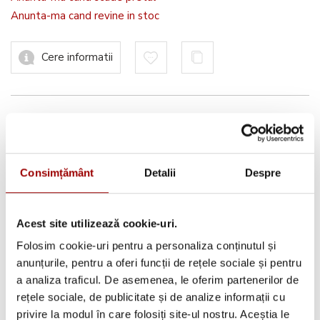
Anunta-ma cand revine in stoc
Cere informatii
Informatii conformitate produs
Consimțământ
Detalii
Despre
Avantajele tale:
Acest site utilizează cookie-uri.
Consultanta
profesionala
Folosim cookie-uri pentru a personaliza conținutul și
Deschidere colet
la livrare
anunțurile, pentru a oferi funcții de rețele sociale și pentru
a analiza traficul. De asemenea, le oferim partenerilor de
Pana la
12 rate
fara dobanda
rețele sociale, de publicitate și de analize informații cu
Retur in 14 zile
privire la modul în care folosiți site-ul nostru. Aceștia le