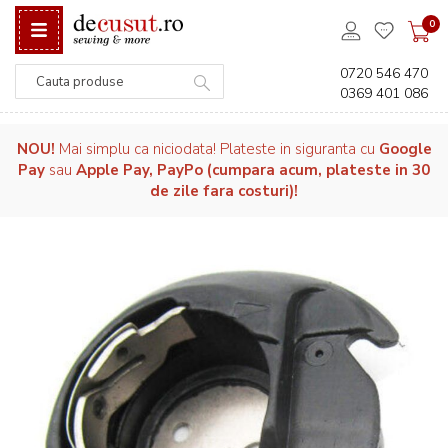
0
0720 546 470
0369 401 086
Căutare
NOU!
Mai simplu ca niciodata! Plateste in siguranta cu
Google
Pay
sau
Apple Pay, PayPo (cumpara acum, plateste in 30
de zile fara costuri)!