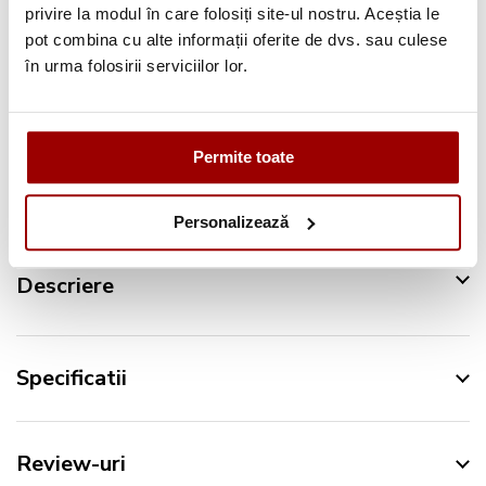
privire la modul în care folosiți site-ul nostru. Aceștia le
Pana la
12 rate
fara dobanda
pot combina cu alte informații oferite de dvs. sau culese
Retur in 14 zile
în urma folosirii serviciilor lor.
Urmareste-ne pe:
Permite toate
Personalizează
Descriere
Specificatii
Review-uri