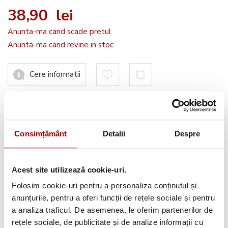
38,90 lei
Anunta-ma cand scade pretul
Anunta-ma cand revine in stoc
Cere informatii
Informatii conformitate produs
Consimțământ
Detalii
Despre
Acest site utilizează cookie-uri.
Avantajele tale:
Folosim cookie-uri pentru a personaliza conținutul și
anunțurile, pentru a oferi funcții de rețele sociale și pentru
Consultanta
profesionala
a analiza traficul. De asemenea, le oferim partenerilor de
Deschidere colet
la livrare
rețele sociale, de publicitate și de analize informații cu