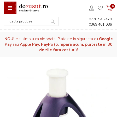
0
0720 546 470
0369 401 086
Căutare
NOU!
Mai simplu ca niciodata! Plateste in siguranta cu
Google
Pay
sau
Apple Pay, PayPo (cumpara acum, plateste in 30
de zile fara costuri)!