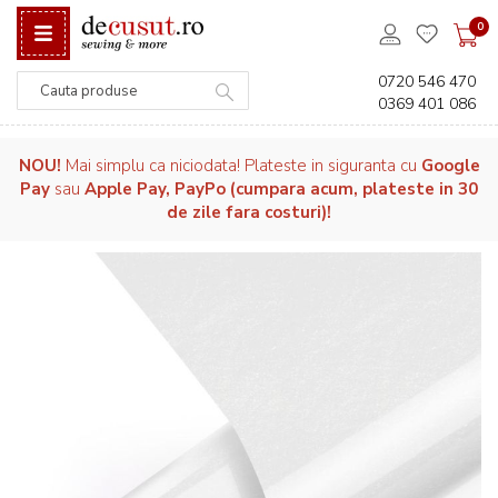
0
0720 546 470
0369 401 086
Căutare
NOU!
Mai simplu ca niciodata! Plateste in siguranta cu
Google
Pay
sau
Apple Pay, PayPo (cumpara acum, plateste in 30
de zile fara costuri)!