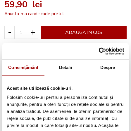
59,90 lei
Anunta-ma cand scade pretul
-
+
ADAUGA IN COS
Cere informatii
Consimțământ
Detalii
Despre
Avantajele tale:
Acest site utilizează cookie-uri.
Consultanta
profesionala
Folosim cookie-uri pentru a personaliza conținutul și
anunțurile, pentru a oferi funcții de rețele sociale și pentru
Deschidere colet
la livrare
a analiza traficul. De asemenea, le oferim partenerilor de
Pana la
12 rate
fara dobanda
rețele sociale, de publicitate și de analize informații cu
privire la modul în care folosiți site-ul nostru. Aceștia le
Retur in 14 zile