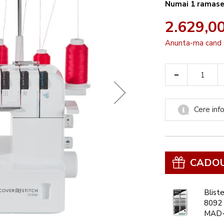
Numai
1
ramas
2.629,00
Anunta-ma cand 
-
Cere info
CADO
Blist
8092
MAD-