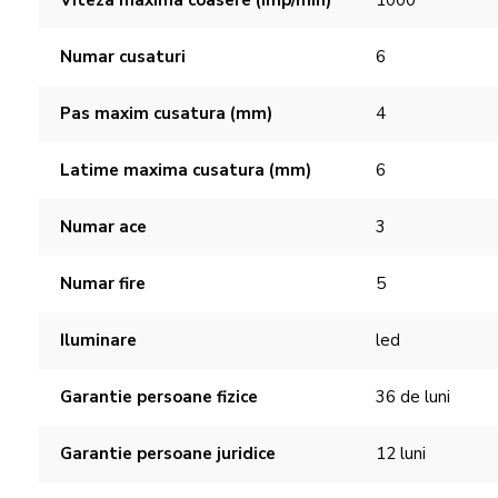
Viteza maxima coasere (imp/min)
1000
Numar cusaturi
6
Pas maxim cusatura (mm)
4
Latime maxima cusatura (mm)
6
Numar ace
3
Numar fire
5
Iluminare
led
Garantie persoane fizice
36 de luni
Garantie persoane juridice
12 luni