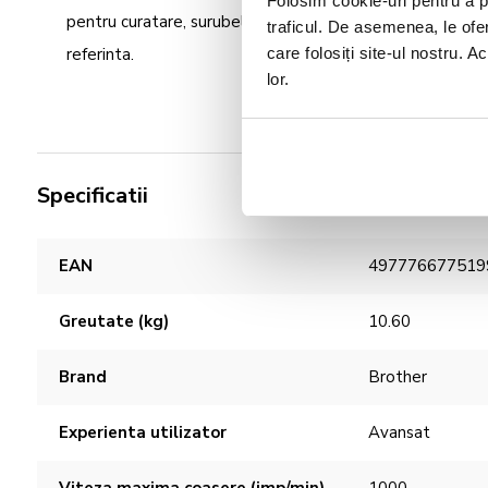
Folosim cookie-uri pentru a pe
pentru curatare, surubelnita hexagonala, set ace, piciorus
traficul. De asemenea, le ofer
care folosiți site-ul nostru. A
referinta.
lor.
Specificatii
Caracteristici
EAN
497776677519
Greutate (kg)
10.60
Brand
Brother
Experienta utilizator
Avansat