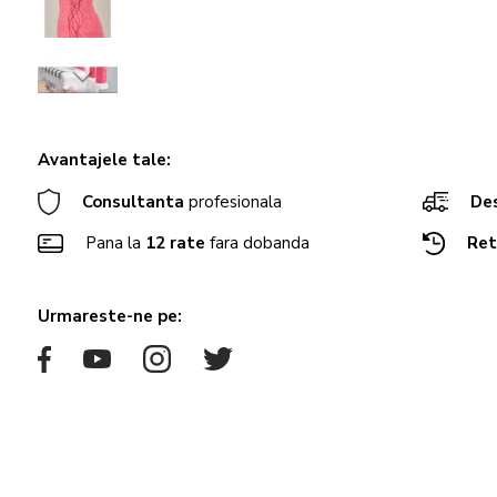
Avantajele tale:
Consultanta
profesionala
Des
Pana la
12 rate
fara dobanda
Ret
Urmareste-ne pe: