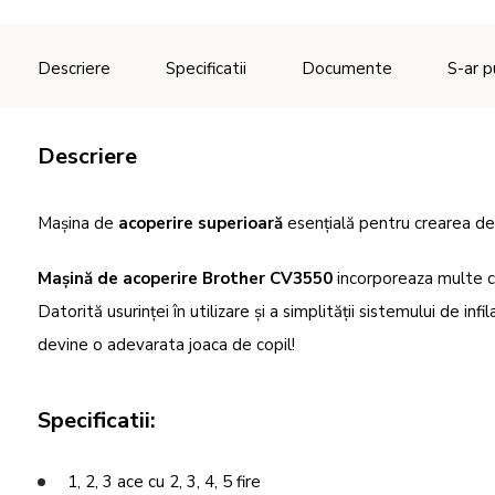
Descriere
Specificatii
Documente
S-ar p
Descriere
Mașina de
acoperire superioară
esențială pentru crearea de f
Mașină de acoperire Brother CV3550
incorporeaza multe car
Datorită usurinței în utilizare și a simplității sistemului de in
devine o adevarata joaca de copil!
Specificatii:
1, 2, 3 ace cu 2, 3, 4, 5 fire