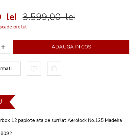
e
 lei
3.599,00 lei
scade pretul
+
ADAUGA IN COS
rmatii
U
erbox 12 papiote ata de surfilat Aerolock No.125 Madeira
8092