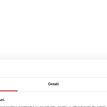
Detalii
rire ingusta
uri.
enseta, plasa pentru bobina, capac pentru bobina, rotita pentru bob