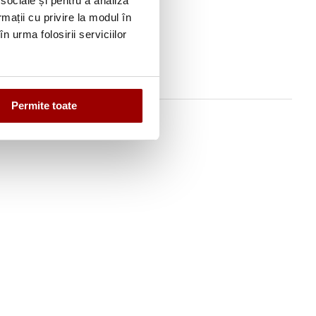
 sociale și pentru a analiza
ghid de
rmații cu privire la modul în
n urma folosirii serviciilor
Permite toate