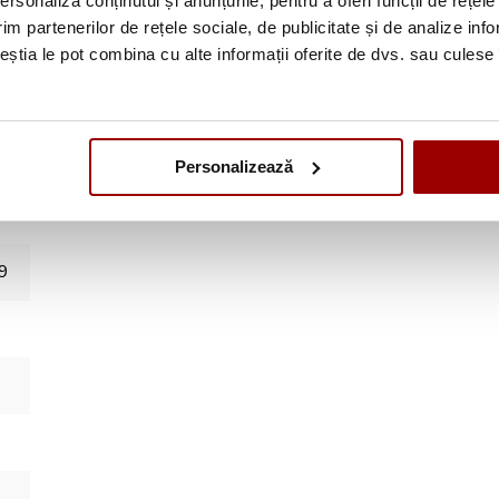
rsonaliza conținutul și anunțurile, pentru a oferi funcții de rețele
 transparent, suport bobine, suruburi de fixare, pedala, manual si 
im partenerilor de rețele sociale, de publicitate și de analize info
ceștia le pot combina cu alte informații oferite de dvs. sau culese î
Personalizează
9