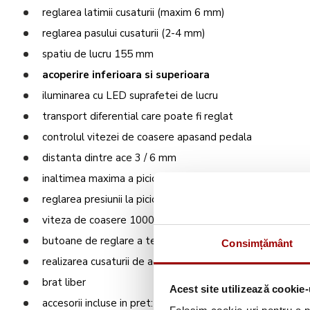
reglarea latimii cusaturii (maxim 6 mm)
reglarea pasului cusaturii (2-4 mm)
spatiu de lucru 155 mm
acoperire inferioara si superioara
iluminarea cu LED suprafetei de lucru
transport diferential care poate fi reglat
controlul vitezei de coasere apasand pedala
distanta dintre ace 3 / 6 mm
inaltimea maxima a piciorusului presor 6 mm
reglarea presiunii la piciorusul presor
viteza de coasere 1000 imp/min
butoane de reglare a tensiunii in fire
Consimțământ
realizarea cusaturii de acoperire tripla, cusatura de acope
brat liber
Acest site utilizează cookie-
accesorii incluse in pret: husa, punga pentru accesorii, p