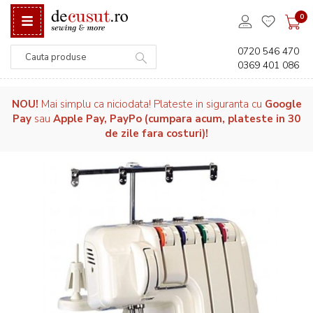
0
0720 546 470
0369 401 086
Căutare
NOU!
Mai simplu ca niciodata! Plateste in siguranta cu
Google
Pay
sau
Apple Pay, PayPo (cumpara acum, plateste in 30
de zile fara costuri)!