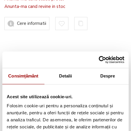
Anunta-ma cand revine in stoc
Cere informatii
Avantajele tale:
Consultanta
profesionala
Consimțământ
Detalii
Despre
Deschidere colet
la livrare
Pana la
12 rate
fara dobanda
Acest site utilizează cookie-uri.
Retur in 14 zile
Folosim cookie-uri pentru a personaliza conținutul și
anunțurile, pentru a oferi funcții de rețele sociale și pentru
Urmareste-ne pe:
a analiza traficul. De asemenea, le oferim partenerilor de
rețele sociale, de publicitate și de analize informații cu