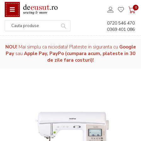
0
0720 546 470
0369 401 086
Căutare
NOU!
Mai simplu ca niciodata! Plateste in siguranta cu
Google
Pay
sau
Apple Pay, PayPo (cumpara acum, plateste in 30
de zile fara costuri)!