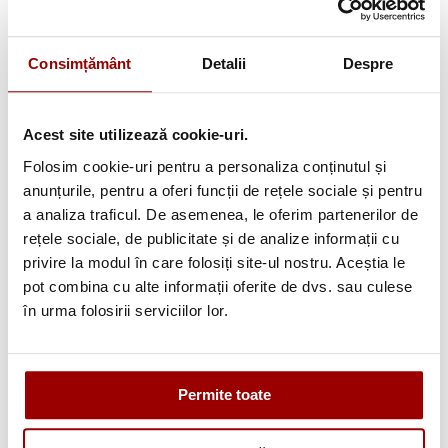
Consimțământ
Detalii
Despre
Brother
Brother Solution
Acest site utilizează cookie-uri.
Authorised Dealer
Center Suport tehnic
2026
Folosim cookie-uri pentru a personaliza conținutul și
anunțurile, pentru a oferi funcții de rețele sociale și pentru
a analiza traficul. De asemenea, le oferim partenerilor de
rețele sociale, de publicitate și de analize informații cu
Avantajele tale:
privire la modul în care folosiți site-ul nostru. Aceștia le
Consultanta
profesionala
pot combina cu alte informații oferite de dvs. sau culese
în urma folosirii serviciilor lor.
Deschidere colet
la livrare
Pana la
12 rate
fara dobanda
Permite toate
Retur in 14 zile