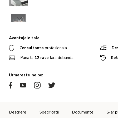
Avantajele tale:
Consultanta
profesionala
Des
Pana la
12 rate
fara dobanda
Ret
Urmareste-ne pe:
Descriere
Specificatii
Documente
S-ar p