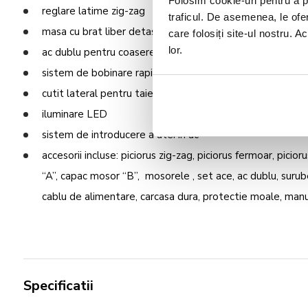
Folosim cookie-uri pentru a pe
reglare latime zig-zag
traficul. De asemenea, le ofer
masa cu brat liber detasabil
care folosiți site-ul nostru. A
lor.
ac dublu pentru coasere in 2 culori
sistem de bobinare rapida
cutit lateral pentru taiere ata
iluminare LED
sistem de introducere a atei in ac
accesorii incluse: piciorus zig-zag, piciorus fermoar, picio
“A”, capac mosor “B”, mosorele , set ace, ac dublu, surube
cablu de alimentare, carcasa dura, protectie moale, man
Specificatii