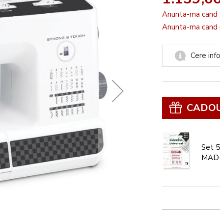
Anunta-ma cand 
Anunta-ma cand r
Cere info
CADO
Set 5
MAD