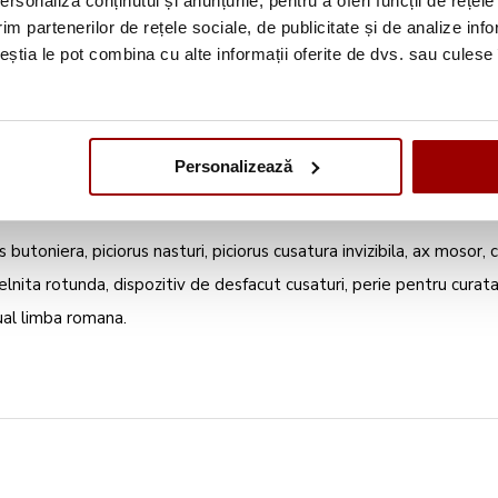
rsonaliza conținutul și anunțurile, pentru a oferi funcții de rețele
im partenerilor de rețele sociale, de publicitate și de analize info
ceștia le pot combina cu alte informații oferite de dvs. sau culese î
Personalizează
rus butoniera, piciorus nasturi, piciorus cusatura invizibila, ax mosor
lnita rotunda, dispozitiv de desfacut cusaturi, perie pentru curata
ual limba romana.