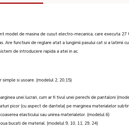
t model de masina de cusut electro-mecanica, care executa 27 t
. Are functiuni de reglare atat a lungimii pasului cat si a latimii cus
 sistem de introducere rapida a atei in ac.
 simple si usoare. (modelul 2, 20,15)
arginea unei lucrari, cum ar fi tivul unei perechi de pantaloni (mode
saturi picor (cu aspect de dantela) pe marginea materialelor subtir
 coaserea elasticului sau unirea materialelor. (modelul 6)
oua bucati de material. (modelul 9, 10, 11, 29, 24)