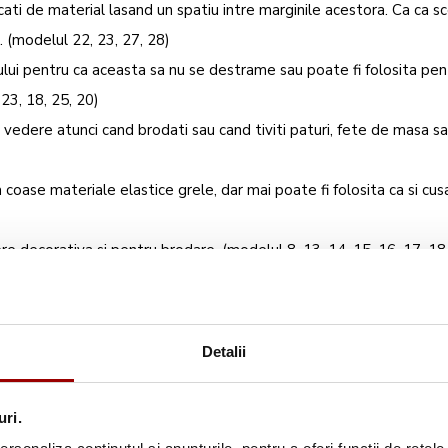
ati de material lasand un spatiu intre marginile acestora. Ca ca sc
. (modelul 22, 23, 27, 28)
ului pentru ca aceasta sa nu se destrame sau poate fi folosita pen
23, 18, 25, 20)
 vedere atunci cand brodati sau cand tiviti paturi, fete de masa sau
a coase materiale elastice grele, dar mai poate fi folosita ca si cus
re decorativa si pentru brodare. (modelul 8, 13, 14, 15, 16, 17, 18,
Detalii
uri.