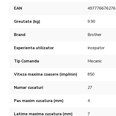
Caracteristici
EAN
497776676276
Greutate (kg)
9.90
Brand
Brother
Experienta utilizator
Incepator
Tip Comanda
Mecanic
Viteza maxima coasere (imp/min)
850
Numar cusaturi
27
Pas maxim cusatura (mm)
4
Latime maxima cusatura (mm)
7