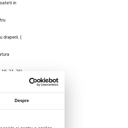
oateti in
tru
 draperii. (
atura
 19, 21, 26)
Despre