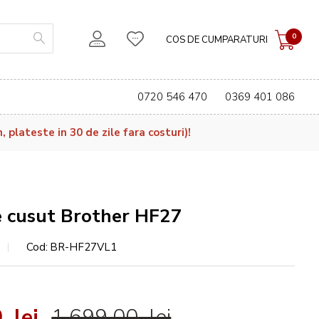
0
COS DE CUMPARATURI
0720 546 470
0369 401 086
plateste in 30 de zile fara costuri)!
e cusut Brother HF27
Cod
BR-HF27VL1
 lei
1.699,00 lei