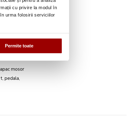
 sociale și pentru a analiza
rmații cu privire la modul în
n urma folosirii serviciilor
Permite toate
, capac mosor
t, pedala,