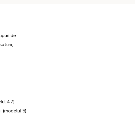
ipuri de
aturii,
lul 4,7)
i. (modelul 5)