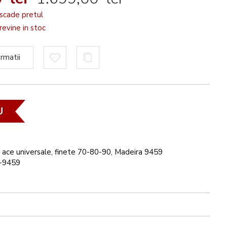
scade pretul
evine in stoc
rmatii
U
 ace universale, finete 70-80-90, Madeira 9459
-9459