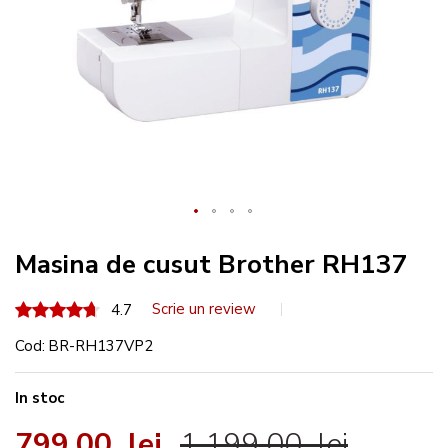
Masina de cusut Brother RH137
93
100
Scrie un review
% of
4.7
Cod
BR-RH137VP2
In stoc
799,00 lei
1.199,00 lei