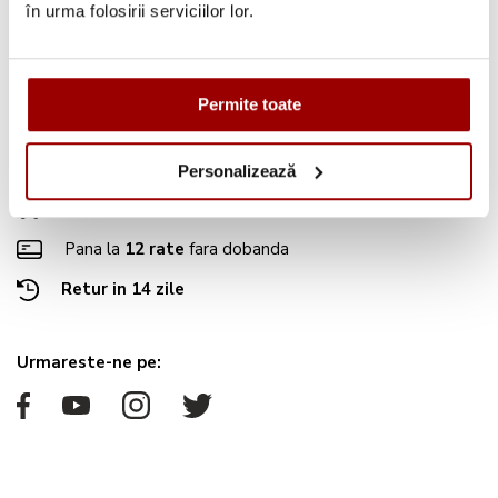
Authorised Dealer
Center Suport tehnic
în urma folosirii serviciilor lor.
2026
Permite toate
Avantajele tale:
Consultanta
profesionala
Personalizează
Deschidere colet
la livrare
Pana la
12 rate
fara dobanda
Retur in 14 zile
Urmareste-ne pe: