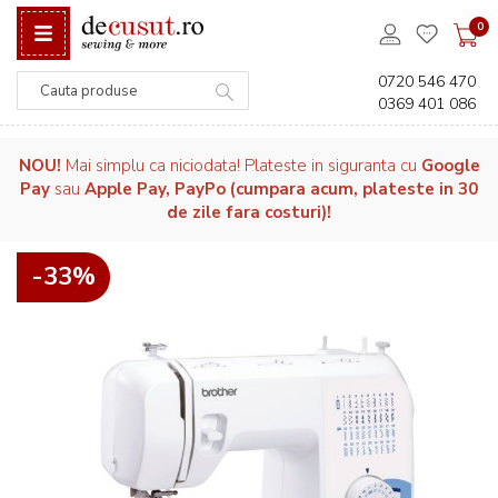
0
0720 546 470
0369 401 086
Căutare
NOU!
Mai simplu ca niciodata! Plateste in siguranta cu
Google
Pay
sau
Apple Pay, PayPo (cumpara acum, plateste in 30
de zile fara costuri)!
-33%