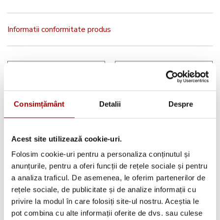
Informatii conformitate produs
Ai nevoie de
Ai nevoie de
inspiratie?
inspiratie?
Consimțământ
Detalii
Despre
Descopera aplicatia
Descopera aplicatia
pentru Android
pentru iOS Brother
Brother Artspira
Artspira
Acest site utilizează cookie-uri.
Folosim cookie-uri pentru a personaliza conținutul și
anunțurile, pentru a oferi funcții de rețele sociale și pentru
a analiza traficul. De asemenea, le oferim partenerilor de
rețele sociale, de publicitate și de analize informații cu
privire la modul în care folosiți site-ul nostru. Aceștia le
Brother
Brother Solution
pot combina cu alte informații oferite de dvs. sau culese