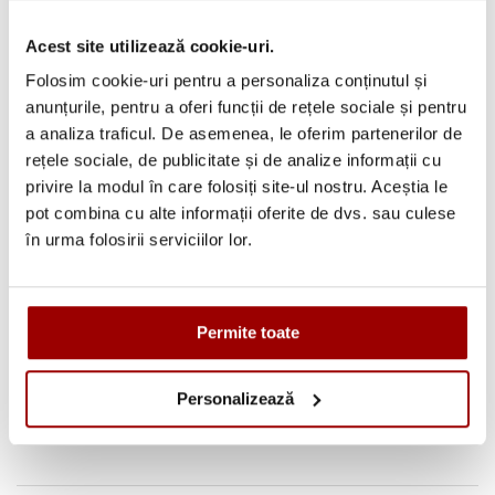
Avantajele tale:
Acest site utilizează cookie-uri.
Folosim cookie-uri pentru a personaliza conținutul și
Consultanta
profesionala
anunțurile, pentru a oferi funcții de rețele sociale și pentru
Deschidere colet
la livrare
a analiza traficul. De asemenea, le oferim partenerilor de
rețele sociale, de publicitate și de analize informații cu
Pana la
12 rate
fara dobanda
privire la modul în care folosiți site-ul nostru. Aceștia le
Retur in 14 zile
pot combina cu alte informații oferite de dvs. sau culese
în urma folosirii serviciilor lor.
Urmareste-ne pe:
Permite toate
Personalizează
Descriere