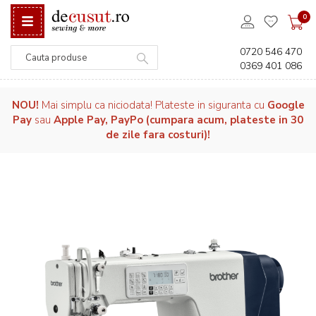
0
0720 546 470
0369 401 086
Căutare
NOU!
Mai simplu ca niciodata! Plateste in siguranta cu
Google
Pay
sau
Apple Pay, PayPo (cumpara acum, plateste in 30
de zile fara costuri)!