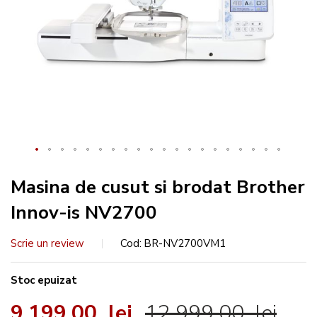
Masina de cusut si brodat Brother
Innov-is NV2700
Scrie un review
Cod
BR-NV2700VM1
Stoc epuizat
9.199,00 lei
12.999,00 lei