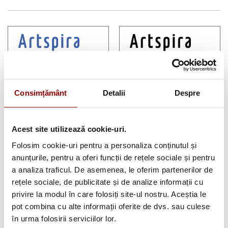
Ai nevoie de
Ai nevoie de
inspiratie?
inspiratie?
Descopera aplicatia
Descopera aplicatia
pentru Android
pentru iOS Brother
Consimțământ
Detalii
Despre
Brother Artspira
Artspira
Acest site utilizează cookie-uri.
Folosim cookie-uri pentru a personaliza conținutul și
anunțurile, pentru a oferi funcții de rețele sociale și pentru
a analiza traficul. De asemenea, le oferim partenerilor de
rețele sociale, de publicitate și de analize informații cu
Brother
Brother Solution
Authorised Dealer
Center Suport tehnic
privire la modul în care folosiți site-ul nostru. Aceștia le
2026
pot combina cu alte informații oferite de dvs. sau culese
în urma folosirii serviciilor lor.