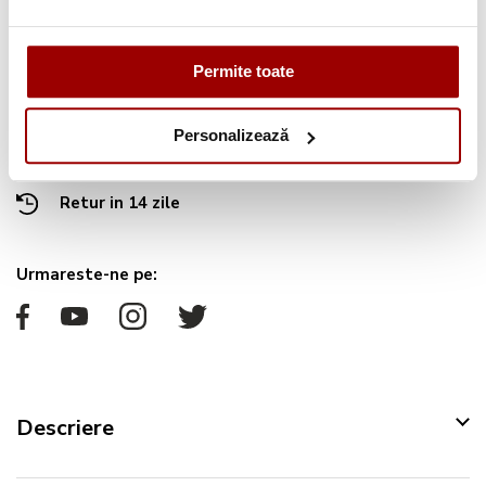
Avantajele tale:
Permite toate
Consultanta
profesionala
Deschidere colet
la livrare
Personalizează
Pana la
12 rate
fara dobanda
Retur in 14 zile
Urmareste-ne pe:
Descriere